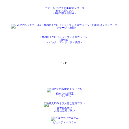
モナール ペプチド美容液シリーズ
セットボックス
＜4種の導入美容液＞
【業務用】VC リセットフェイスウォッシュ
(380mL)
＜パック・マッサージ・洗顔＞
1 / 1
1
初めての方限定
トライアル
最大15%オフ
お得な定期プラン
ビューティーコラム