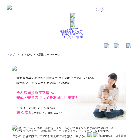
ホーム
ブランド
お知らせ
初回限定トライアル
お得な定期プラン
よくあるご質問
トップ
>
すっぴんママ応援キャンペーン
朝は忙しいから洗顔、化粧水、クリームなどのスキンケアが面倒で省いている・・・
そんなママにはモナール朝洗顔「ザ・エッセンスウォッシュゲル」がおすすめ！
洗浄成分ゼロなので、ママのお肌を絶対に乾燥させません。
夜のお肌は、日中外気