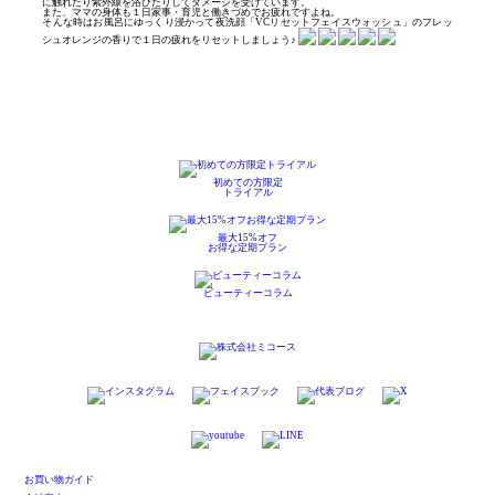
に触れたり紫外線を浴びたりしてダメージを受けています。
また、ママの身体も１日家事・育児と働きづめでお疲れですよね。
そんな時はお風呂にゆっくり浸かって夜洗顔「VCリセットフェイスウォッシュ」のフレッ
シュオレンジの香りで１日の疲れをリセットしましょう♪
初めての方限定
トライアル
最大15%オフ
お得な定期プラン
ビューティーコラム
お買い物ガイド