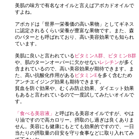
美肌の味方で有名なオイルと言えばアボカドオイルで
すよね。
アボカドは「世界一栄養価の高い果物」としてギネス
に認定されるくらい栄養が豊富な果物です。また、森
のバターとも呼ばれており、高い美容効果でも知られ
ています。
美肌に良いと言われている
ビタミンA群、ビタミンB群
や、肌のターンオーバーに欠かせない
レシチン
が多く
含まれているので、高い美容効果が期待できます。ま
た、高い抗酸化作用がある
ビタミンE
を多く含むため
アンチエイジング効果も期待できます。
貧血を防ぐ効果や、むくみ防止効果、ダイエット効果
もあると言われているので一度試してみたいオイルで
す。
「食べる美容液」
と呼ばれる美容オイルですが、やは
り油ですので高カロリー。摂取のし過ぎは良くありま
せん。美容にも健康にもとても効果的ですので、一日
当たりの摂取量の目安を守り食事などに取り入れてみ