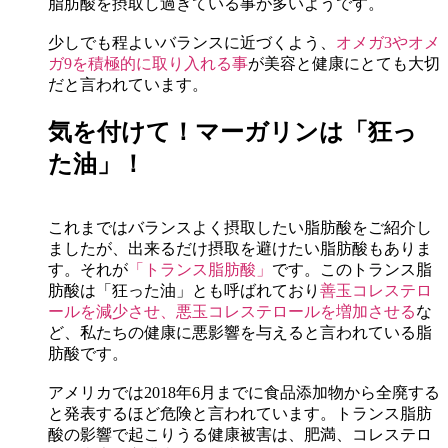
脂肪酸を摂取し過ぎている事が多いようです。
少しでも程よいバランスに近づくよう、
オメガ3やオメ
ガ9を積極的に取り入れる事
が美容と健康にとても大切
だと言われています。
気を付けて！マーガリンは「狂っ
た油」！
これまではバランスよく摂取したい脂肪酸をご紹介し
ましたが、出来るだけ摂取を避けたい脂肪酸もありま
す。それが
「トランス脂肪酸」
です。このトランス脂
肪酸は「狂った油」とも呼ばれており
善玉コレステロ
ールを減少させ、悪玉コレステロールを増加させる
な
ど、私たちの健康に悪影響を与えると言われている脂
肪酸です。
アメリカでは2018年6月までに食品添加物から全廃する
と発表するほど危険と言われています。トランス脂肪
酸の影響で起こりうる健康被害は、肥満、コレステロ