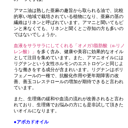
アマニ油は熟した亜麻の趣旨から取られる油で、比較
的寒い地域で栽培されている植物になり、亜麻の茎の
繊維はリネンと呼ばれています。アマニと聞いてもピ
ンと来なくても、リネンと聞くとご存知の方も多いの
ではないでしょうか。
血液をサラサラにしてくれる「オメガ3脂肪酸（α-リノ
レン酸）」
を多く含み、健康や美容に効果的なオイル
として注目を集めています。また、アマニオイルには
リグナンという女性ホルモンのエストロゲンと同じよ
うな働きをする成分が含まれいます。リグナンはポリ
フェノールの一種で、抗酸化作用や更年期障害の改
善、善玉コレステロールの増加が期待できると言われ
ています。
また、生理痛の緩和や血流の流れが改善されると言わ
れており、生理痛でお悩みの方にも是非試して頂きた
いオイルになります。
●アボカドオイル