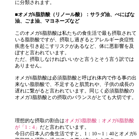
に分類されます。
■オメガ6
脂肪酸（リノール酸）：サラダ油、べにばな
油、ごま油、マヨネーズなど
このオメガ6脂肪酸は私たちの食生活で最も摂取されて
いる脂肪酸ですが、摂取し過ぎるとアレルギー炎症性
疾患を引き起こすリスクがあるなど、体に悪影響を及
ぼすと言われています。
ただ、摂取しなければいいかと言うとそう言う訳では
ありません。
オメガ6脂肪酸は必須脂肪酸と呼ばれ体内で作る事の出
来ない脂肪酸で、不足すると肌荒れや、子供の成長の
遅れに繋がると言われています。同じく必須脂肪酸の
オメガ3脂肪酸との摂取のバランスがとても大切です。
理想的な摂取の割合は
オメガ3脂肪酸：オメガ6脂肪酸
が「1：4」
だと言われています。
今日の日本人の食生活ですと、1：10～1：40とオメガ6