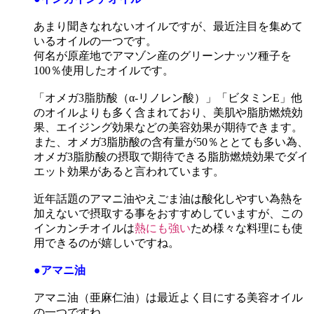
あまり聞きなれないオイルですが、最近注目を集めて
いるオイルの一つです。
何名が原産地でアマゾン産のグリーンナッツ種子を
100％使用したオイルです。
「オメガ3脂肪酸（α-リノレン酸）」「ビタミンE」他
のオイルよりも多く含まれており、美肌や脂肪燃焼効
果、エイジング効果などの美容効果が期待できます。
また、オメガ3脂肪酸の含有量が50％ととても多い為、
オメガ3脂肪酸の摂取で期待できる脂肪燃焼効果でダイ
エット効果があると言われています。
近年話題のアマニ油やえごま油は酸化しやすい為熱を
加えないで摂取する事をおすすめしていますが、この
インカンチオイルは
熱にも強い
ため様々な料理にも使
用できるのが嬉しいですね。
●アマニ油
アマニ油（亜麻仁油）は最近よく目にする美容オイル
の一つですね。