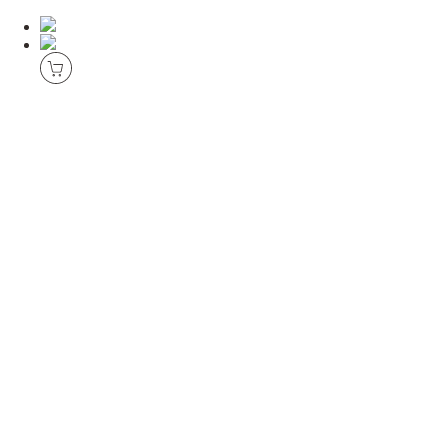
トップ
ブランド
お知らせ
初回限定トライアル
お得な定期プラン
よくあるご質問