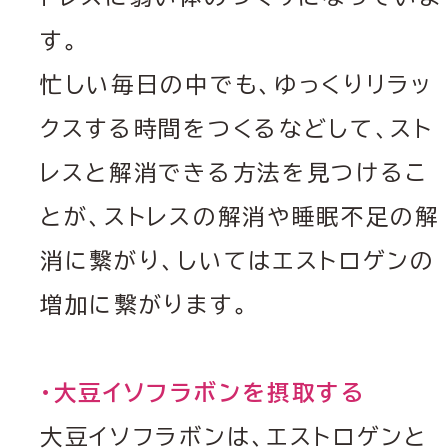
す。
忙しい毎日の中でも、ゆっくりリラッ
クスする時間をつくるなどして、スト
レスと解消できる方法を見つけるこ
とが、ストレスの解消や睡眠不足の解
消に繋がり、しいてはエストロゲンの
増加に繋がります。
・大豆イソフラボンを摂取する
大豆イソフラボンは、エストロゲンと