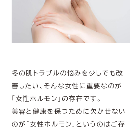
冬の肌トラブルの悩みを少しでも改
善したい、そんな女性に重要なのが
「女性ホルモン」の存在です。
美容と健康を保つために欠かせない
のが「女性ホルモン」というのはご存