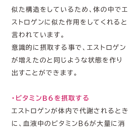
似た構造をしているため、体の中でエ
ストロゲンに似た作用をしてくれると
言われています。
意識的に摂取する事で、エストロゲン
が増えたのと同じような状態を作り
出すことができます。
・ビタミンB6を摂取する
エストロゲンが体内で代謝されるとき
に、血液中のビタミンB6が大量に消