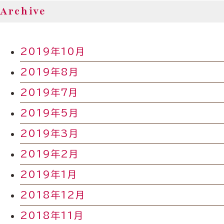
Archive
2019年10月
2019年8月
2019年7月
2019年5月
2019年3月
2019年2月
2019年1月
2018年12月
2018年11月