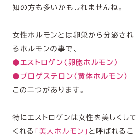
知の方も多いかもしれませんね。
女性ホルモンとは卵巣から分泌され
るホルモンの事で、
●エストロゲン（卵胞ホルモン）
●プロゲステロン（黄体ホルモン）
この二つがあります。
特にエストロゲンは女性を美しくして
くれる
「美人ホルモン」
と呼ばれるこ