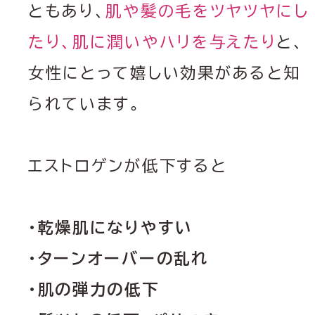
ともあり、
肌や髪の毛をツヤツヤにし
たり、肌に潤いやハリを与えたり
と、
女性にとって嬉しい効果があると知
られています。
エストロゲンが低下すると
・乾燥肌になりやすい
・ターンオーバーの乱れ
・肌の弾力の低下