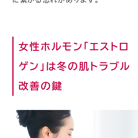
女性ホルモン「エストロ
ゲン」は冬の肌トラブル
改善の鍵