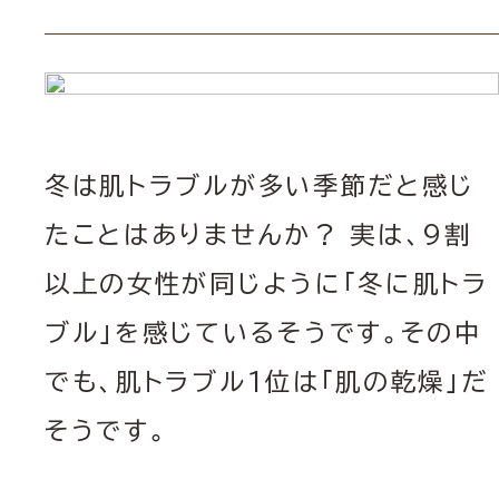
冬は肌トラブルが多い季節だと感じ
たことはありませんか？ 実は、9割
以上の女性が同じように「冬に肌トラ
ブル」を感じているそうです。その中
でも、肌トラブル1位は「肌の乾燥」だ
そうです。