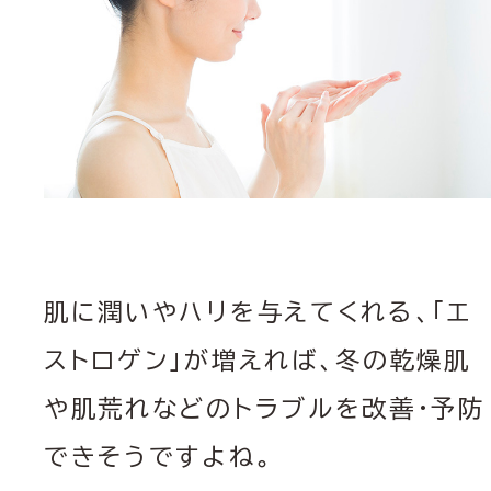
肌に潤いやハリを与えてくれる、「エ
ストロゲン」が増えれば、冬の乾燥肌
や肌荒れなどのトラブルを改善・予防
できそうですよね。