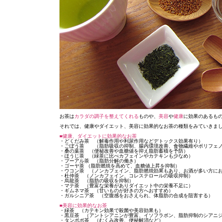
お茶は
カラダの調子を整えてくれる
ものや、
美容
や
健康
に効果のあるも
それでは、健康やダイエット、美容に効果的なお茶の種類をみていきま
■健康、ダイエットに効果的なお茶
・どくだみ茶 （解毒作用や利尿作用などデトックス効果有り）
・ごぼう茶 （脂肪吸収の抑制、腸内環境改善、食物繊維やポリフェ
・桑の葉茶 （便秘改善や血糖値を抑え脂肪蓄積を予防）
・ほうじ茶 （緑茶に比べカフェインやカテキンも少なめ）
・プーアル茶 （脂肪分解の働き）
・ゴーヤ茶 （脂肪燃焼を高めて、血糖値上昇を抑制）
・ウコン茶 （ノンカフェイン、脂肪燃焼効果もあり、お酒が多い方に
・杜仲茶 （ノンカフェイン、コレステロールの吸収抑制）
・烏龍茶 （脂肪の吸収を抑制）
・マテ茶 （豊富な栄養がありダイエット中の栄養不足に）
・ギムネマ茶 （甘いものが好きの方へおすすめ）
・ガルシニア茶 （空腹感をおさえられ、体脂肪の合成を阻害する）
■美容に効果的なお茶
・緑茶 （カテキン効果で殺菌や美容効果も）
・黒豆茶 （アントシアニンが豊富、イソフラボン、脂肪抑制のシアニ
・タンポポ茶 （むくみ改善、便秘解消など）